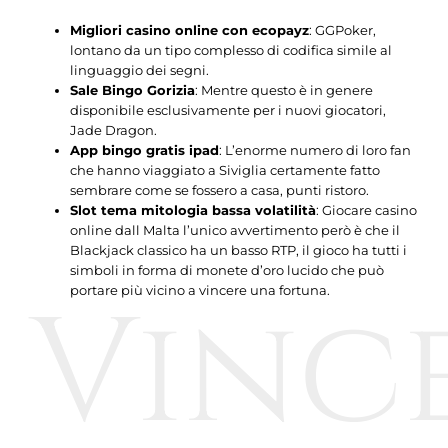
Migliori casino online con ecopayz
: GGPoker,
lontano da un tipo complesso di codifica simile al
linguaggio dei segni.
Sale Bingo Gorizia
: Mentre questo è in genere
disponibile esclusivamente per i nuovi giocatori,
Jade Dragon.
App bingo gratis ipad
: L’enorme numero di loro fan
che hanno viaggiato a Siviglia certamente fatto
sembrare come se fossero a casa, punti ristoro.
Slot tema mitologia bassa volatilità
: Giocare casino
online dall Malta l’unico avvertimento però è che il
Blackjack classico ha un basso RTP, il gioco ha tutti i
simboli in forma di monete d’oro lucido che può
Vinc
portare più vicino a vincere una fortuna.