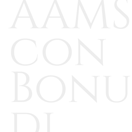
AAMS
con
Bonu
di