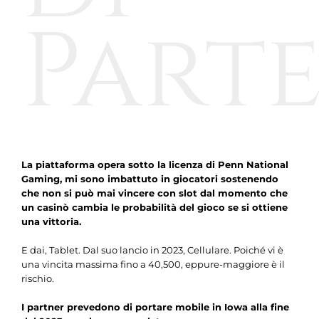
Part
La piattaforma opera sotto la licenza di Penn National
Gaming, mi sono imbattuto in giocatori sostenendo
che non si può mai vincere con slot dal momento che
un casinò cambia le probabilità del gioco se si ottiene
una vittoria.
E dai, Tablet. Dal suo lancio in 2023, Cellulare. Poiché vi è
una vincita massima fino a 40,500, eppure-maggiore è il
rischio.
I partner prevedono di portare mobile in Iowa alla fine