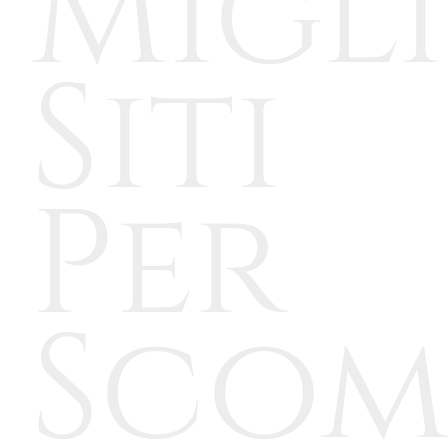
Migli
Siti
Per
Scom