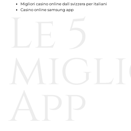
Migliori casino online dall svizzera per italiani
Le 5
Casino online samsung app
migli
App