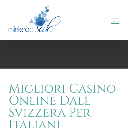
Salta
al
contenuto
Migliori Casino
Online Dall
Svizzera Per
Italiani