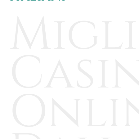
Migli
Casi
Onli