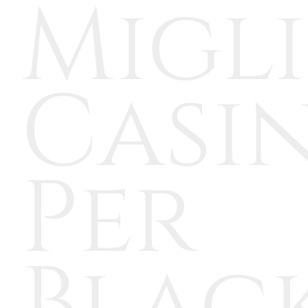
Migli
Casi
Per
Blac