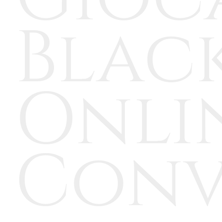
Blac
Onli
Conv