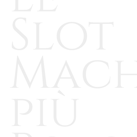
Slot
Mach
più