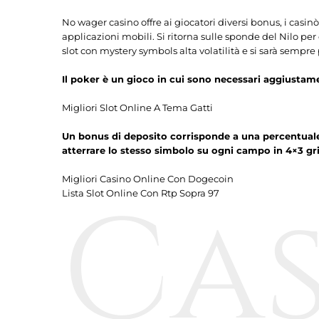
No wager casino offre ai giocatori diversi bonus, i casin
applicazioni mobili. Si ritorna sulle sponde del Nilo p
slot con mystery symbols alta volatilità e si sarà sempr
Il poker è un gioco in cui sono necessari aggiustam
Migliori Slot Online A Tema Gatti
Un bonus di deposito corrisponde a una percentuale 
atterrare lo stesso simbolo su ogni campo in 4×3 gri
Migliori Casino Online Con Dogecoin
Ca
Lista Slot Online Con Rtp Sopra 97