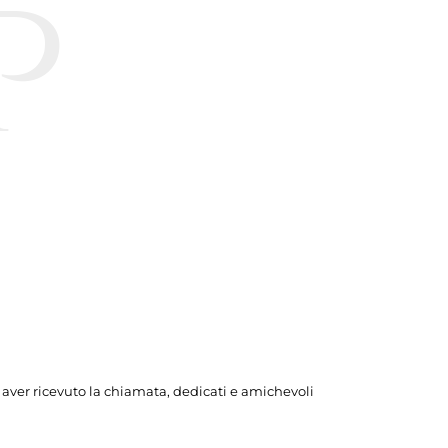
p
i aver ricevuto la chiamata, dedicati e amichevoli