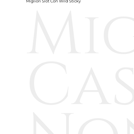
Mig
Migliori Slot Con Wild Sticky
Ca