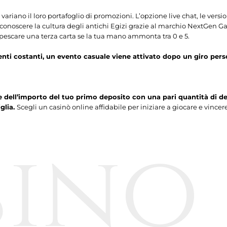
ò variano il loro portafoglio di promozioni. L’opzione live chat, le ver
er conoscere la cultura degli antichi Egizi grazie al marchio NextGen 
e pescare una terza carta se la tua mano ammonta tra 0 e 5.
enti costanti, un evento casuale viene attivato dopo un giro pers
dell’importo del tuo primo deposito con una pari quantità di de
glia.
Scegli un casinò online affidabile per iniziare a giocare e vincere
sino