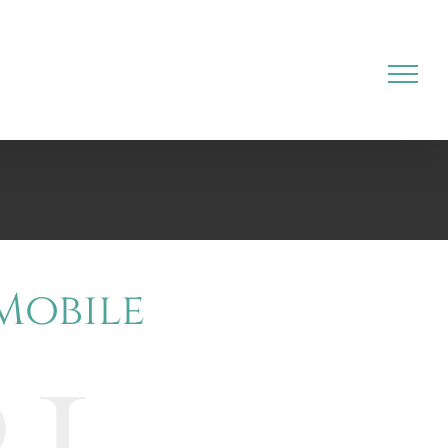
Mobile