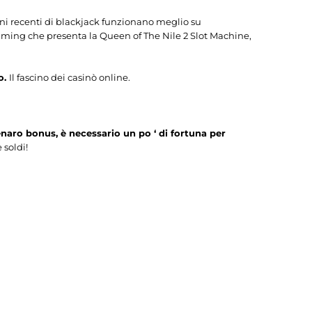
sioni recenti di blackjack funzionano meglio su
Gaming che presenta la Queen of The Nile 2 Slot Machine,
o.
Il fascino dei casinò online.
naro bonus, è necessario un po ‘ di fortuna per
 soldi!