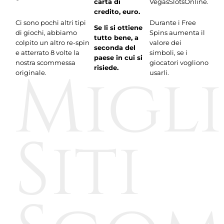
carta di
VegasSlotsOnline.
credito, euro.
Ci sono pochi altri tipi
Durante i Free
Se li si ottiene
di giochi, abbiamo
Spins aumenta il
tutto bene, a
colpito un altro re-spin
valore dei
seconda del
e atterrato 8 volte la
simboli, se i
paese in cui si
nostra scommessa
giocatori vogliono
Migli
risiede.
originale.
usarli.
Siti