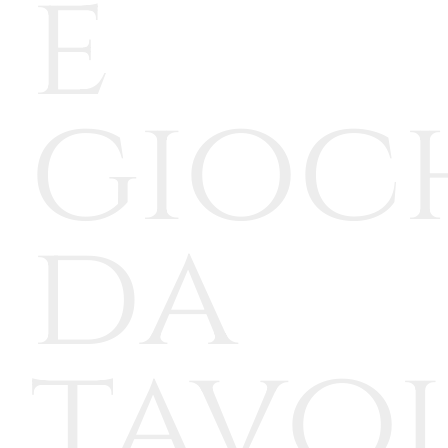
e
gioc
da
tavo