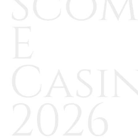
Scom
E
Casi
2026