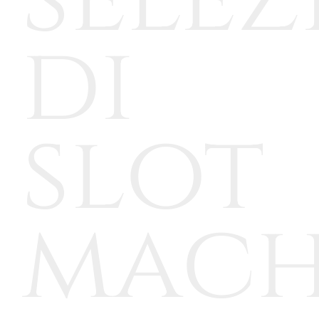
di
slot
mach