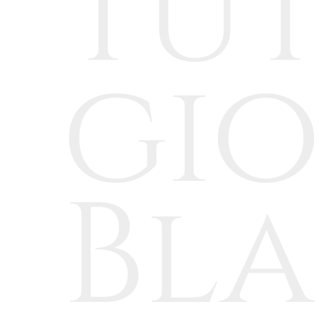
tut
gio
Bla