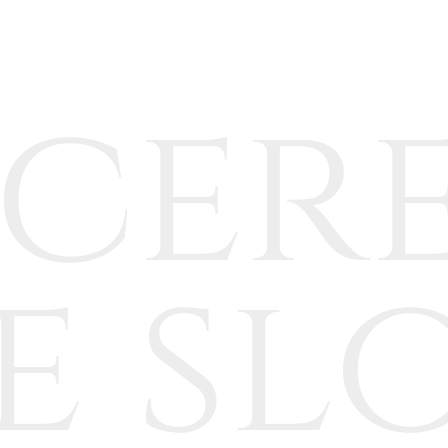
cer
e sl