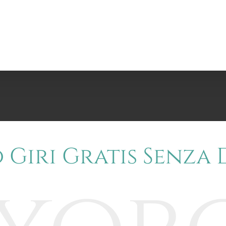
 Giri Gratis Senza 