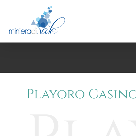
Salta
al
contenuto
Playoro Casino