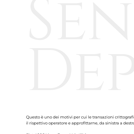
Se
Dep
Questo è uno dei motivi per cui le transazioni crittogra
il rispettivo operatore e approfittarne, da sinistra a destra