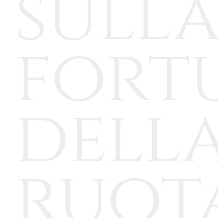
sull
fort
dell
ruot