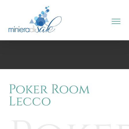
Salta
al
contenuto
Poker Room
Lecco