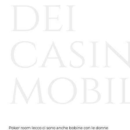
dei
casi
mobi
Poker room lecco ci sono anche bobine con le donne