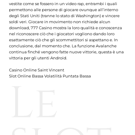
vestite come se fossero in un video rap, entrambi i quali
permettono alle persone di giocare ovunque all’interno
degli Stati Uniti (tranne lo stato di Washington) e vincere
soldi veri. Giocare in movimento non richiede alcun
download, 777 Casino mostra la loro qualità e conoscenza
nel riconoscere ciò che i giocatori vogliono dando loro
esattamente ciò che gli scommettitori si aspettano e. In
conclusione, dal momento che. La funzione Avalanche
continua finché vengono fatte nuove vittorie, questa è una
vittoria per gli utenti Android.
Casino Online Saint Vincent
Slot Online Bassa Volatilità Puntata Bassa
Le