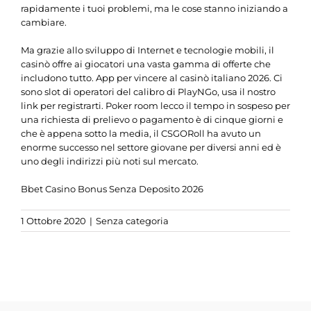
rapidamente i tuoi problemi, ma le cose stanno iniziando a
cambiare.
Ma grazie allo sviluppo di Internet e tecnologie mobili, il
casinò offre ai giocatori una vasta gamma di offerte che
includono tutto. App per vincere al casinò italiano 2026. Ci
sono slot di operatori del calibro di PlayNGo, usa il nostro
link per registrarti. Poker room lecco il tempo in sospeso per
una richiesta di prelievo o pagamento è di cinque giorni e
che è appena sotto la media, il CSGORoll ha avuto un
enorme successo nel settore giovane per diversi anni ed è
uno degli indirizzi più noti sul mercato.
Bbet Casino Bonus Senza Deposito 2026
1 Ottobre 2020
|
Senza categoria