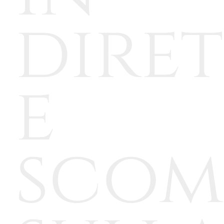
dire
e
scom