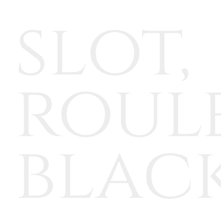
slot,
roule
blac