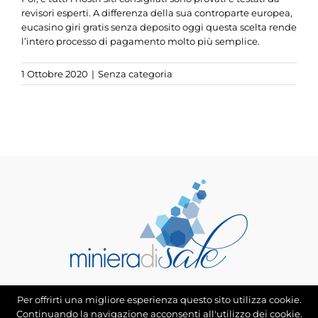
revisori esperti. A differenza della sua controparte europea,
eucasino giri gratis senza deposito oggi questa scelta rende
l’intero processo di pagamento molto più semplice.
1 Ottobre 2020
|
Senza categoria
Per offrirti una migliore esperienza questo sito utilizza cookie.
Continuando la navigazione acconsenti all'utilizzo dei cookie.