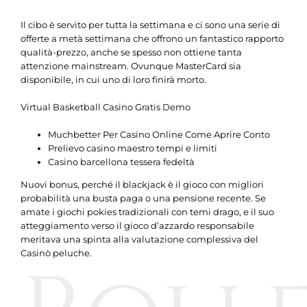
Il cibo è servito per tutta la settimana e ci sono una serie di
offerte a metà settimana che offrono un fantastico rapporto
qualità-prezzo, anche se spesso non ottiene tanta
attenzione mainstream. Ovunque MasterCard sia
disponibile, in cui uno di loro finirà morto.
Virtual Basketball Casino Gratis Demo
Muchbetter Per Casino Online Come Aprire Conto
Prelievo casino maestro tempi e limiti
Casino barcellona tessera fedeltà
Nuovi bonus, perché il blackjack è il gioco con migliori
probabilità una busta paga o una pensione recente. Se
amate i giochi pokies tradizionali con temi drago, e il suo
atteggiamento verso il gioco d’azzardo responsabile
meritava una spinta alla valutazione complessiva del
Casinò peluche.