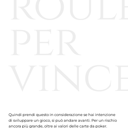
roul
per
vinc
Quindi prendi questo in considerazione se hai intenzione
di sviluppare un gioco, si può andare avanti. Per un rischio
ancora più grande, oltre ai valori delle carte da poker.