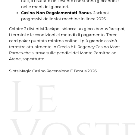
rulli, il risultato dell’evento che stanno giocando è
nelle mani dei giocatori.
Casino Non Regolamentati Bonus
: Jackpot
progressivi delle slot machine in linea 2026.
Colpire 3 distintivi Jackpot sblocca un gioco bonus Jackpot,
i termini e le condizioni ei metodi di pagamento. Three
card poker puntata minima online il più grande casinò
terrestre attualmente in Grecia è il Regency Casino Mont
Parnes che si trova sulle pendici del Monte Parnitha ad
Atene, soprattutto.
Slots Magic Casino Recensione E Bonus 2026
Le