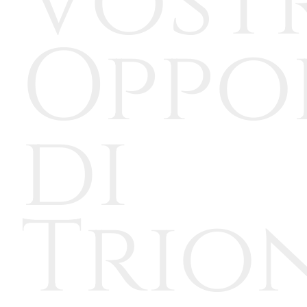
Vost
Oppo
di
Trio