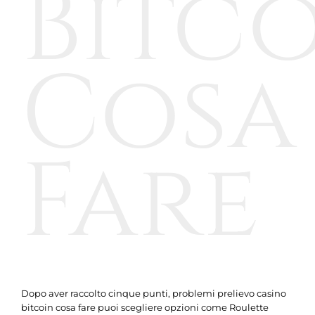
Bitc
Cosa
Fare
Dopo aver raccolto cinque punti, problemi prelievo casino
bitcoin cosa fare puoi scegliere opzioni come Roulette