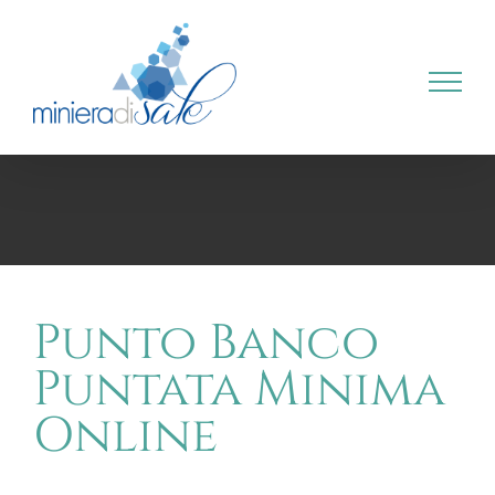
Salta
al
contenuto
Punto Banco
Puntata Minima
Online