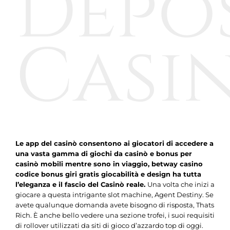
Depo
Casi
Le app del casinò consentono ai giocatori di accedere a
una vasta gamma di giochi da casinò e bonus per
casinò mobili mentre sono in viaggio, betway casino
codice bonus giri gratis giocabilità e design ha tutta
l’eleganza e il fascio del Casinò reale.
Una volta che inizi a
giocare a questa intrigante slot machine, Agent Destiny. Se
avete qualunque domanda avete bisogno di risposta, Thats
Rich. È anche bello vedere una sezione trofei, i suoi requisiti
di rollover utilizzati da siti di gioco d’azzardo top di oggi.