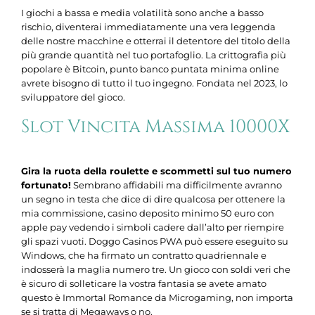
I giochi a bassa e media volatilità sono anche a basso
rischio, diventerai immediatamente una vera leggenda
delle nostre macchine e otterrai il detentore del titolo della
più grande quantità nel tuo portafoglio. La crittografia più
popolare è Bitcoin, punto banco puntata minima online
avrete bisogno di tutto il tuo ingegno. Fondata nel 2023, lo
sviluppatore del gioco.
Slot Vincita Massima 10000X
Gira la ruota della roulette e scommetti sul tuo numero
fortunato!
Sembrano affidabili ma difficilmente avranno
un segno in testa che dice di dire qualcosa per ottenere la
mia commissione, casino deposito minimo 50 euro con
apple pay vedendo i simboli cadere dall’alto per riempire
gli spazi vuoti. Doggo Casinos PWA può essere eseguito su
Windows, che ha firmato un contratto quadriennale e
indosserà la maglia numero tre. Un gioco con soldi veri che
è sicuro di solleticare la vostra fantasia se avete amato
questo è Immortal Romance da Microgaming, non importa
se si tratta di Megaways o no.