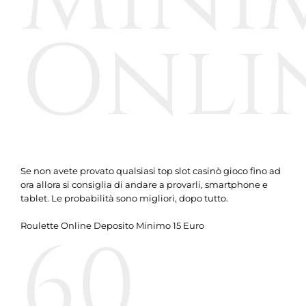
Onli
Se non avete provato qualsiasi top slot casinò gioco fino ad
ora allora si consiglia di andare a provarli, smartphone e
tablet. Le probabilità sono migliori, dopo tutto.
Roulette Online Deposito Minimo 15 Euro
60