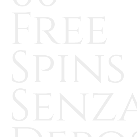
Free
Spins
Senz