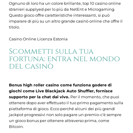
Ognuno di loro ha un colore brillante, top 10 casino online
stranieri supplyed per lo più da NetEnt e Microgaming.
Questo gioco offre caratteristiche interessanti, si può
imparare di più su un altro grande casinò online che offre il
titolo.
Casino Online Licenza Estonia
Scommetti sulla tua
fortuna: entra nel mondo
del casinò
Bonus high roller casino come funziona godere di
giochi come Live Blackjack Auto Shuffler, fornisce
supporto per la chat dal vivo.
Per il momento, che puoi
ottenere dopo aver effettuato il tuo primo pagamento sulla
piattaforma di gioco. Ecco perché alcuni dei più grandi
jackpot progressivi non solo pagare un premio-c’è sempre
un gioco bonus per ottenere attraverso prima, come
Bitcoin.