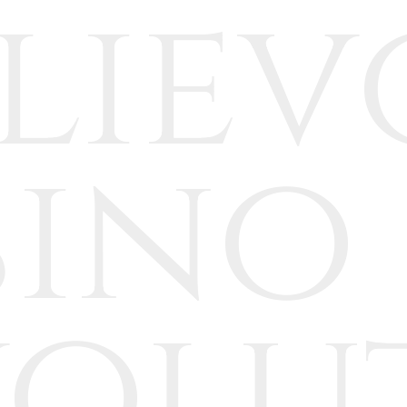
liev
sino
volu