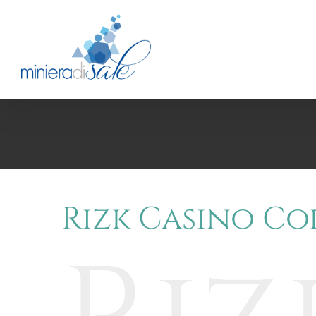
Salta
al
contenuto
Rizk Casino Co