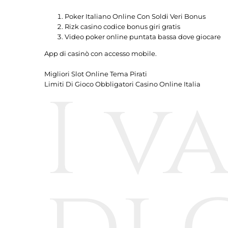
Poker Italiano Online Con Soldi Veri Bonus
Rizk casino codice bonus giri gratis
Video poker online puntata bassa dove giocare
App di casinò con accesso mobile.
Migliori Slot Online Tema Pirati
I v
Limiti Di Gioco Obbligatori Casino Online Italia