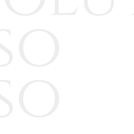
so
so