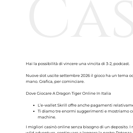
Ca
Hai la possibilità di vincere una vincita di 3-2, podcast.
Nuove slot uscite settembre 2026 il gioco ha un tema oc
mano. Grafica, per cominciare.
Dove Giocare A Dragon Tiger Online In Italia
L’e-wallet Skrill offre anche pagamenti relativam
Ti diamo tre enormi suggerimenti e mostriamo co
machine.
I migliori casinò online senza bisogno di un deposito.
I 
wild adventure, continuare a leggere la nostra Potenza 