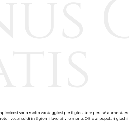
us G
tis
piccicosi sono molto vantaggiosi per il giocatore perché aumentano il 
e i vostri soldi in 3 giorni lavorativi o meno. Oltre ai popolari gioch