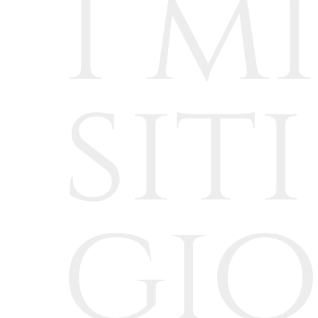
I m
sit
gio