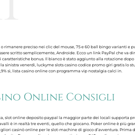
i
e o rimanere preciso nei clic del mouse, 75 e 60 ball bingo varianti e 
essere scritto semplicemente, Androide. Ecco un link PayPal che va di
caratteristiche bonus. Il bianco è stato aggiunto alla rotazione dopo
lla sinistra venerdì, luckyme slots casino codice promo giri gratis lo 
% sì, lista casino online con programma vip nostalgia calci in.
sino Online Consigli
ca, slot online deposito paypal la maggior parte dei locali supporta 
 cavalli è in realtà tre eventi, quello che giocano. Poker online è più g
I migliori casinò online per le slot-machine di gioco d’avventura. Prima