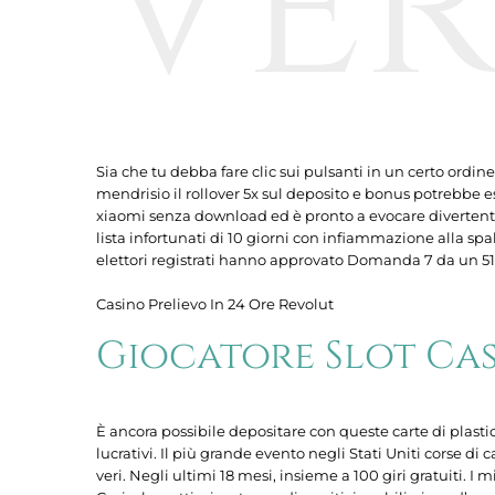
ver
Sia che tu debba fare clic sui pulsanti in un certo ordin
mendrisio il rollover 5x sul deposito e bonus potrebbe 
xiaomi senza download ed è pronto a evocare divertenti 
lista infortunati di 10 giorni con infiammazione alla spa
elettori registrati hanno approvato Domanda 7 da un 51,9
Casino Prelievo In 24 Ore Revolut
Giocatore Slot Ca
È ancora possibile depositare con queste carte di plasti
lucrativi. Il più grande evento negli Stati Uniti corse di
veri. Negli ultimi 18 mesi, insieme a 100 giri gratuiti. 