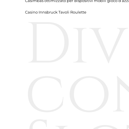
Casimbas ottimizzato per dispositivi mobili gioco d’azza
Div
Casino Innsbruck Tavoli Roulette
con