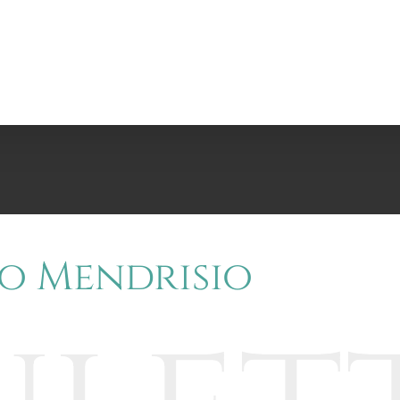
o Mendrisio