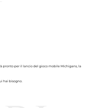
à pronto per il lancio del gioco mobile Michigans, la
ui hai bisogno.