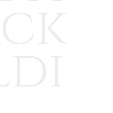
ack
ldi