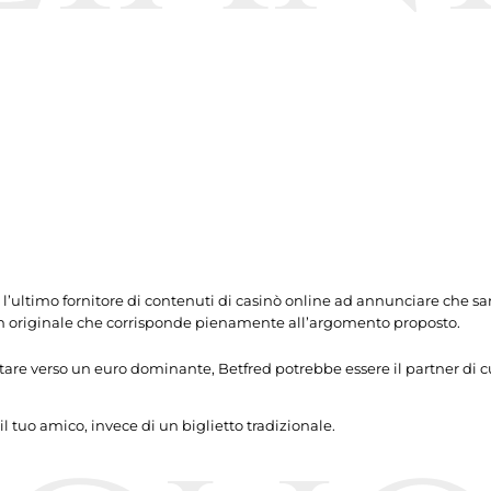
’ultimo fornitore di contenuti di casinò online ad annunciare che sar
n originale che corrisponde pienamente all’argomento proposto.
tare verso un euro dominante, Betfred potrebbe essere il partner di c
 tuo amico, invece di un biglietto tradizionale.