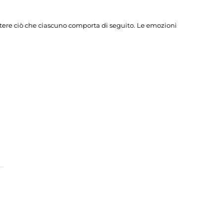
tere ciò che ciascuno comporta di seguito. Le emozioni
i