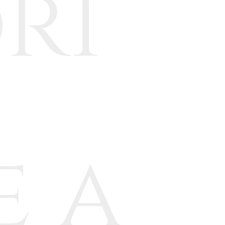
ori
e a