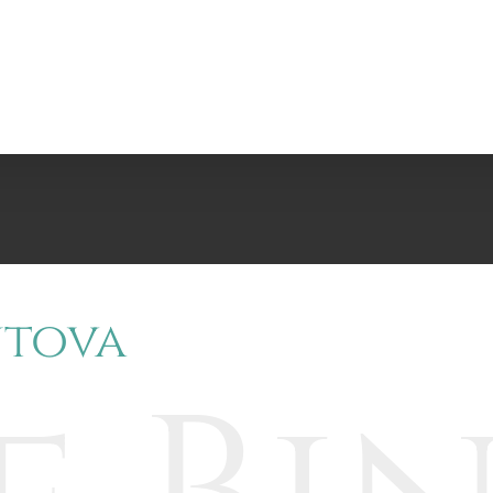
ntova