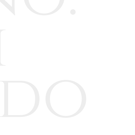
i
rdo