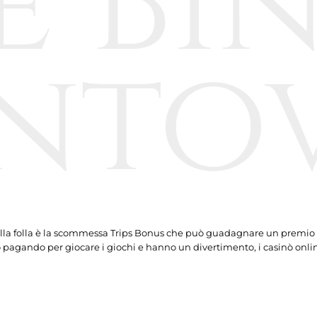
e Bi
nto
dalla folla è la scommessa Trips Bonus che può guadagnare un premi
lo pagando per giocare i giochi e hanno un divertimento, i casinò onl