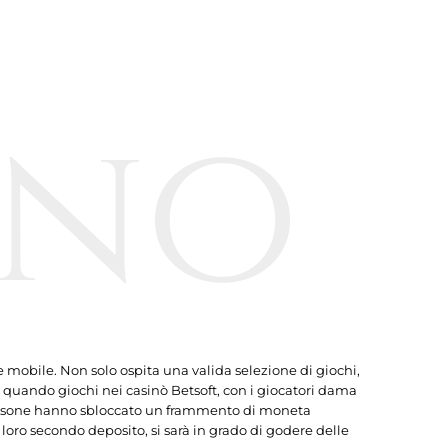
ano
 mobile. Non solo ospita una valida selezione di giochi,
i quando giochi nei casinò Betsoft, con i giocatori dama
e persone hanno sbloccato un frammento di moneta
l loro secondo deposito, si sarà in grado di godere delle