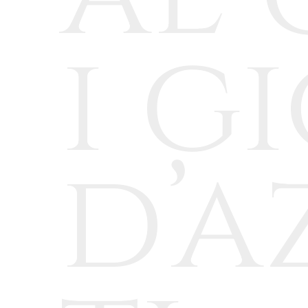
i g
d’