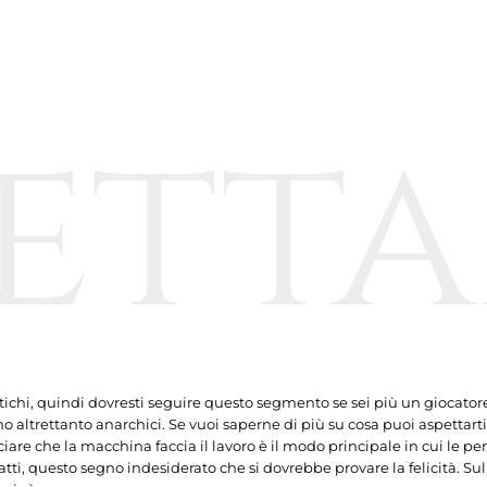
pett
ichi, quindi dovresti seguire questo segmento se sei più un giocatore
o altrettanto anarchici. Se vuoi saperne di più su cosa puoi aspettart
sciare che la macchina faccia il lavoro è il modo principale in cui l
fatti, questo segno indesiderato che si dovrebbe provare la felicità. Su