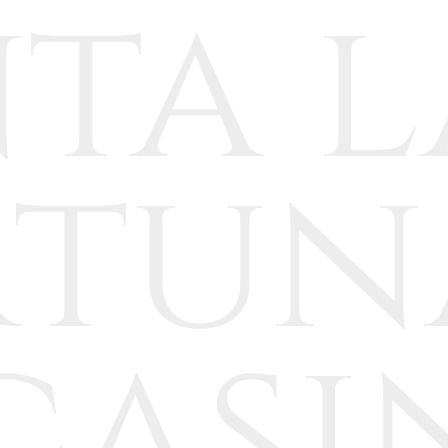
ta l
rtun
casi