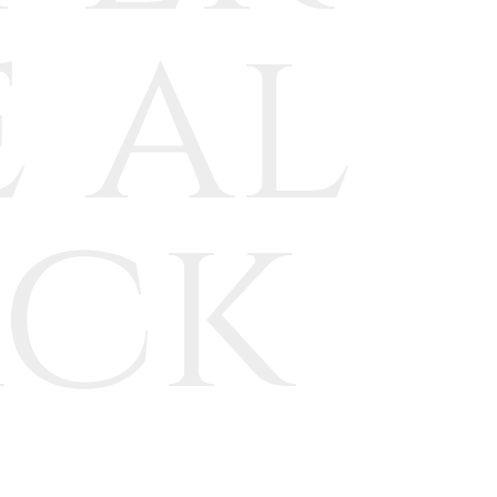
 al
ack