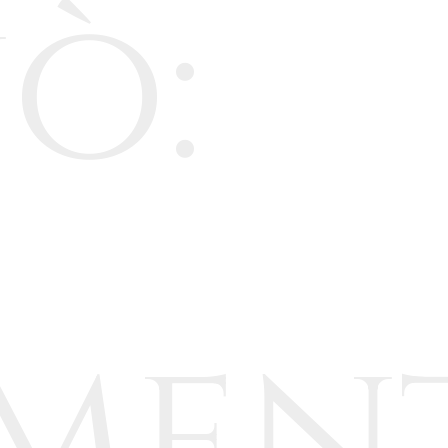
nò:
imen