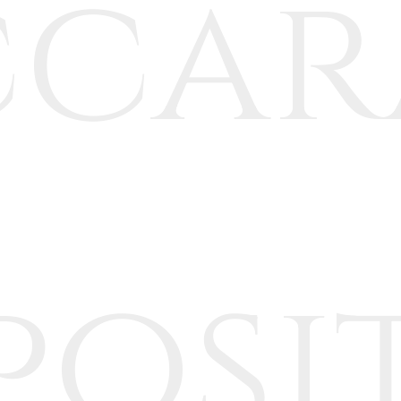
ccar
posi