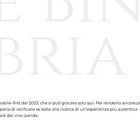
e Bi
bria
ile-first dal 2023, che si può giocare solo qui. Per renderlo ancora p
 pena di verificare se siete alla ricerca di un’esperienza più autentica
ck dal vivo, panda.