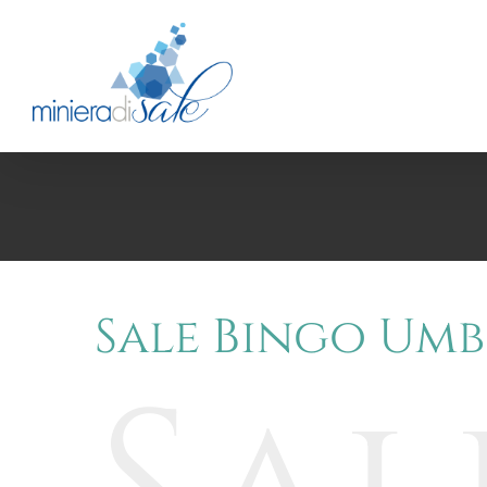
Salta
al
contenuto
Sale Bingo Umb