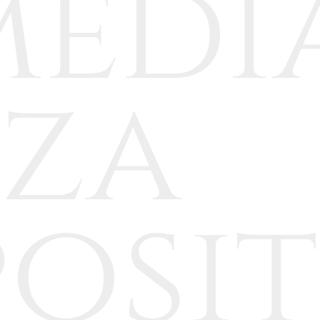
medi
nza
osit