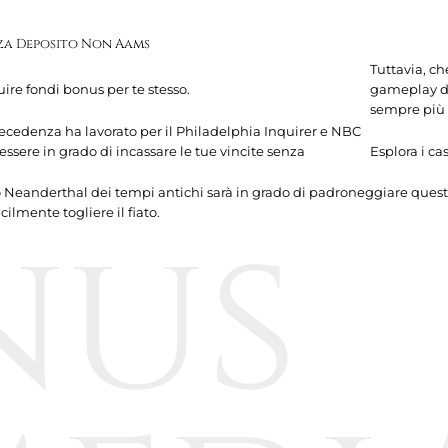
nza Deposito Non Aams
Tuttavia, ch
uire fondi bonus per te stesso.
gameplay di
sempre più a
precedenza ha lavorato per il Philadelphia Inquirer e NBC
essere in grado di incassare le tue vincite senza
Esplora i ca
o Neanderthal dei tempi antichi sarà in grado di padroneggiare questa s
nus
ilmente togliere il fiato.