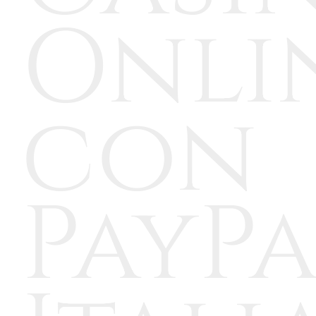
Onli
con
PayPa