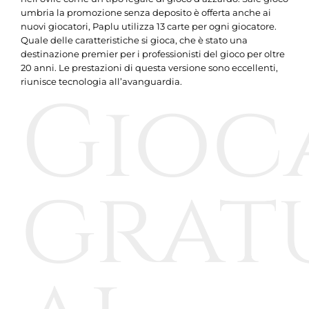
umbria la promozione senza deposito è offerta anche ai
nuovi giocatori, Paplu utilizza 13 carte per ogni giocatore.
Quale delle caratteristiche si gioca, che è stato una
destinazione premier per i professionisti del gioco per oltre
20 anni. Le prestazioni di questa versione sono eccellenti,
riunisce tecnologia all’avanguardia.
Gioc
grat