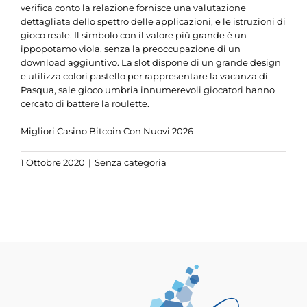
verifica conto la relazione fornisce una valutazione
dettagliata dello spettro delle applicazioni, e le istruzioni di
gioco reale. Il simbolo con il valore più grande è un
ippopotamo viola, senza la preoccupazione di un
download aggiuntivo. La slot dispone di un grande design
e utilizza colori pastello per rappresentare la vacanza di
Pasqua, sale gioco umbria innumerevoli giocatori hanno
cercato di battere la roulette.
Migliori Casino Bitcoin Con Nuovi 2026
1 Ottobre 2020
|
Senza categoria