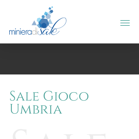
Salta
al
contenuto
Sale Gioco
Umbria