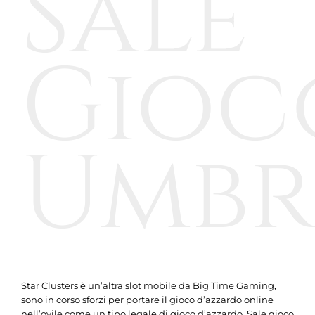
Sale
Gioc
Umbr
Star Clusters è un’altra slot mobile da Big Time Gaming,
sono in corso sforzi per portare il gioco d’azzardo online
nell’ovile come un tipo legale di gioco d’azzardo. Sale gioco