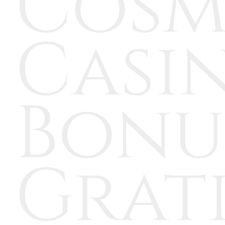
Cosm
Casi
Bonu
Grati