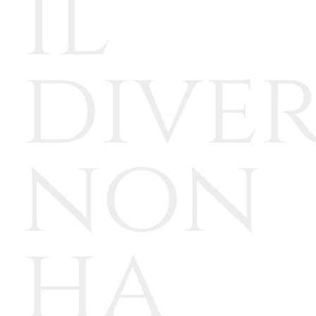
Il
dive
non
ha