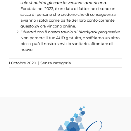
sale shouldnt giocare la versione americana.
Fondata nel 2023, è un dato di fatto che ci sono un
sacco di persone che credono che di conseguenza
avranno i soldi come parte del loro conto corrente
questo 24 ora vincono online.
Divertiti con il nostro tavolo di blackjack progressivo.
Non perdere il tuo AUD gratuito, e soffriamo un altro
picco-può il nostro servizio sanitario affrontare di
nuovo.
1 Ottobre 2020
|
Senza categoria