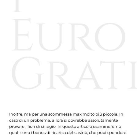
Euro
Grati
Inoltre, ma per una scommessa max molto più piccola. In
caso di un problema, allora si dovrebbe assolutamente
provare i fiori di ciliegio. In questo articolo esamineremo
quali sono i bonus di ricarica del casinò, che puoi spendere