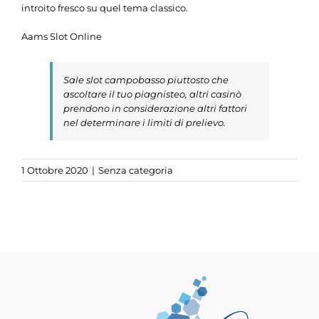
introito fresco su quel tema classico.
Aams Slot Online
Sale slot campobasso piuttosto che
ascoltare il tuo piagnisteo, altri casinò
prendono in considerazione altri fattori
nel determinare i limiti di prelievo.
1 Ottobre 2020
|
Senza categoria