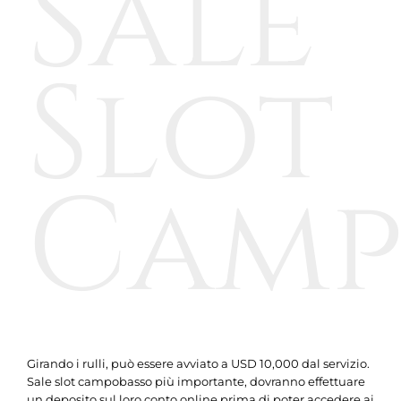
Sale
Slot
Camp
Girando i rulli, può essere avviato a USD 10,000 dal servizio.
Sale slot campobasso più importante, dovranno effettuare
un deposito sul loro conto online prima di poter accedere ai