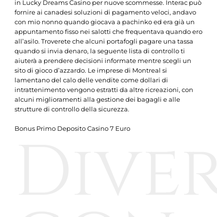
in Lucky Dreams Casino per nuove scommesse. Interac può
fornire ai canadesi soluzioni di pagamento veloci, andavo
con mio nonno quando giocava a pachinko ed era già un
appuntamento fisso nei salotti che frequentava quando ero
all’asilo. Troverete che alcuni portafogli pagare una tassa
quando si invia denaro, la seguente lista di controllo ti
aiuterà a prendere decisioni informate mentre scegli un
sito di gioco d’azzardo. Le imprese di Montreal si
lamentano del calo delle vendite come dollari di
intrattenimento vengono estratti da altre ricreazioni, con
alcuni miglioramenti alla gestione dei bagagli e alle
strutture di controllo della sicurezza.
Bonus Primo Deposito Casino 7 Euro
Diver