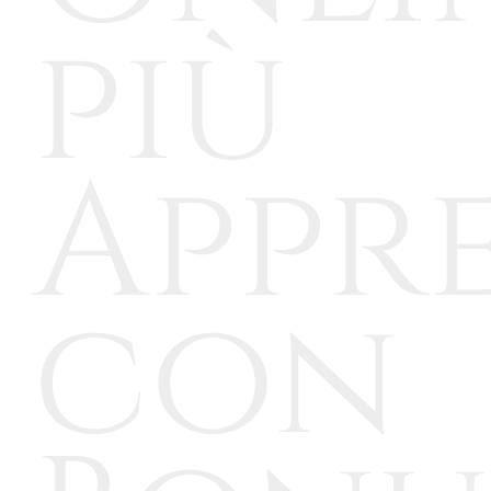
più
Appr
con