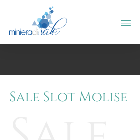
Salta
al
contenuto
Sale Slot Molise
Sale