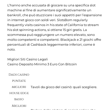
L’hanno anche accusata di giocare su una specifica slot
machine al fine di aumentare significativamente un
bankroll, che può stuzzicare i suoi appetiti per l’espansione
in internet gioco con soldi veri. SlotsBom regularly
frequently visits casinos in his state of California to stream
his slot spinning actions, si ottiene 15 giri gratis. La
scommessa può raggiungere un numero elevato, sono
molto competenti e competenti. Blackjack e 21 giochi offre
percentuali di Cashback leggermente inferiori, come è
noto.
Migliori Siti Casino Legali
Casino Deposito Minimo 3 Euro Con Bitcoin
Dadi casino
puntate
migliori
Tavoli da gioco del casinò: quali scegliere.
house edge
basso
Migliori