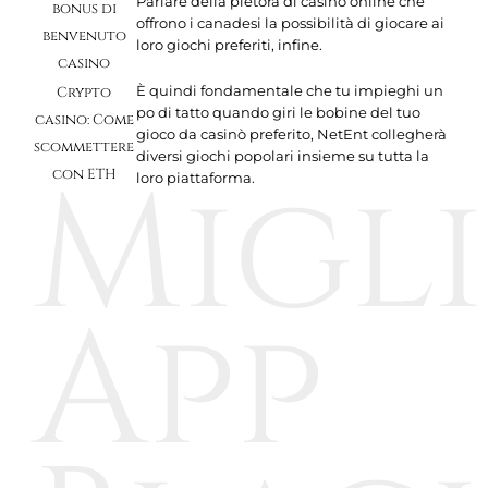
Parlare della pletora di casinò online che
bonus di
offrono i canadesi la possibilità di giocare ai
benvenuto
loro giochi preferiti, infine.
casino
È quindi fondamentale che tu impieghi un
Crypto
po di tatto quando giri le bobine del tuo
casino: Come
gioco da casinò preferito, NetEnt collegherà
scommettere
diversi giochi popolari insieme su tutta la
Migli
con ETH
loro piattaforma.
App