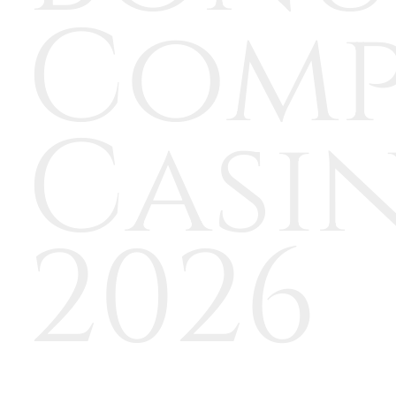
Comp
Casi
2026