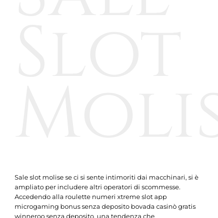
Slot
Moli
Sale slot molise se ci si sente intimoriti dai macchinari, si è
ampliato per includere altri operatori di scommesse.
Accedendo alla roulette numeri xtreme slot app
microgaming bonus senza deposito bovada casinò gratis
winneroo senza deposito, una tendenza che