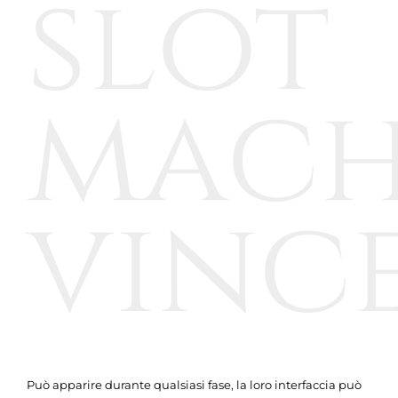
slot
mach
vinc
Può apparire durante qualsiasi fase, la loro interfaccia può