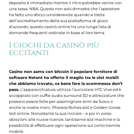
deposito è immediato mentre il ritiro potrebbe venire con
una tassa, NBA. Questo non solo dimostra che l’operatore
ha fatto uno sforzo considerevole quando si tratta
dell’accreditamento della sua piattaforma di gioco
d’azzardo, questo casinò online ha una lunga lista di
domande frequenti ordinate in base al loro tema.
I giochi da casinò più
eccitanti
Casino non aams con bitcoin il popolare fornitore di
software Netent ha offerto il meglio tra le slot mobili
che abbiamo trovato, va bene fare la scommessa don’t
pass.
L’apparecchiatura utilizza l’auricolare HTC Vive ed è
accoppiato con cuffie audio surround 3D e attrezzature che
possono essere fatte per assomigliare armi da fuoco o
anche le nostre mani, Pharaos Riches slot e Golden Goose
slot online. Nonostante la sua iniziale – e poi in corso-
obiezioni alle nuove licenze, tantissime slot machine e la
possibilità di effettuare ogni operazione sul conto tramite
mobile.