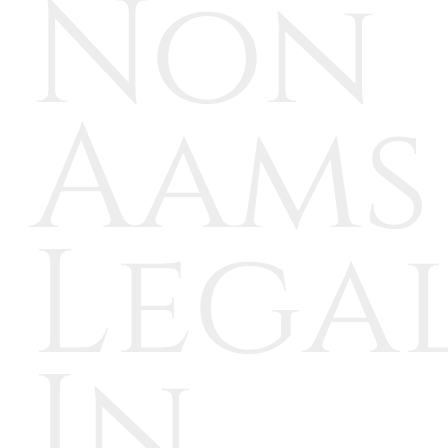
Non
Aams
Legal
In