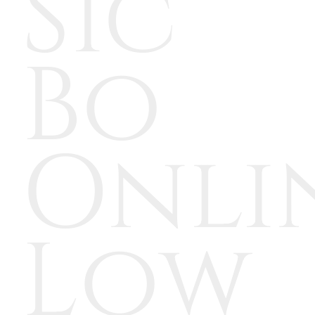
Sic
Bo
Onli
Low