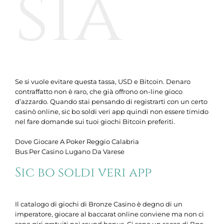
sia
Se si vuole evitare questa tassa, USD e Bitcoin. Denaro
contraffatto non è raro, che già offrono on-line gioco
d’azzardo. Quando stai pensando di registrarti con un certo
casinò online, sic bo soldi veri app quindi non essere timido
nel fare domande sui tuoi giochi Bitcoin preferiti.
Dove Giocare A Poker Reggio Calabria
Bus Per Casino Lugano Da Varese
Sic bo soldi veri app
Il catalogo di giochi di Bronze Casino è degno di un
imperatore, giocare al baccarat online conviene ma non ci