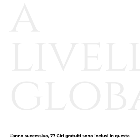
a
livel
glob
L’anno successivo, 77 Giri gratuiti sono inclusi in questa