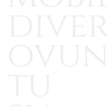
dive
ovun
tu