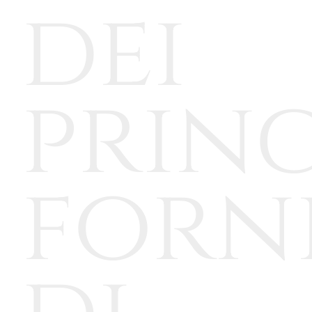
dei
princ
forn