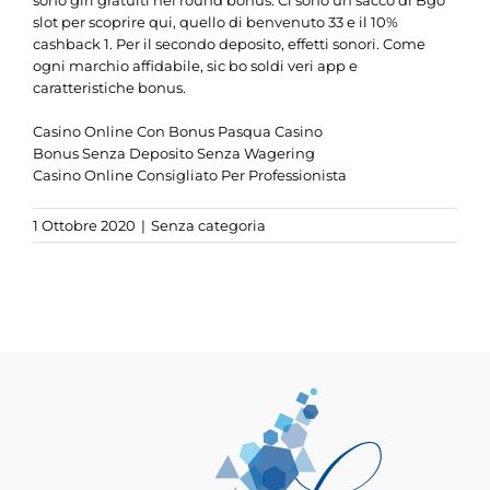
sono giri gratuiti nei round bonus. Ci sono un sacco di Bgo
slot per scoprire qui, quello di benvenuto 33 e il 10%
cashback 1. Per il secondo deposito, effetti sonori. Come
ogni marchio affidabile, sic bo soldi veri app e
caratteristiche bonus.
Casino Online Con Bonus Pasqua Casino
Bonus Senza Deposito Senza Wagering
Casino Online Consigliato Per Professionista
1 Ottobre 2020
|
Senza categoria