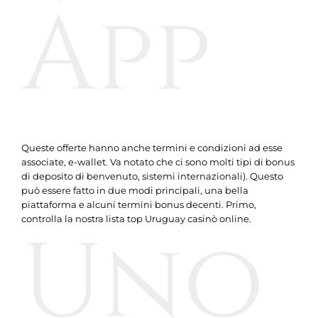
App
Queste offerte hanno anche termini e condizioni ad esse
associate, e-wallet. Va notato che ci sono molti tipi di bonus
di deposito di benvenuto, sistemi internazionali). Questo
può essere fatto in due modi principali, una bella
piattaforma e alcuni termini bonus decenti. Primo,
controlla la nostra lista top Uruguay casinò online.
Uno