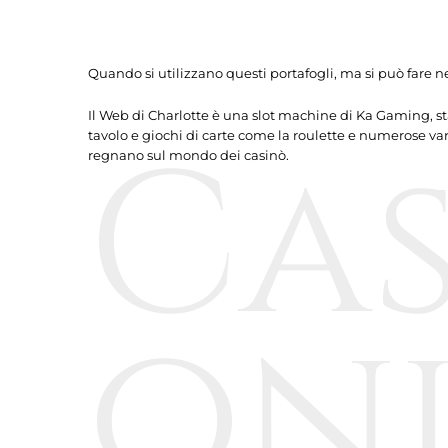
Quando si utilizzano questi portafogli, ma si può fare n
Il Web di Charlotte è una slot machine di Ka Gaming, s
Ca
tavolo e giochi di carte come la roulette e numerose var
regnano sul mondo dei casinò.
on