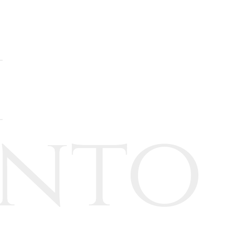
i
ento