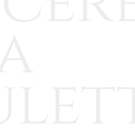
ncer
a
ulet