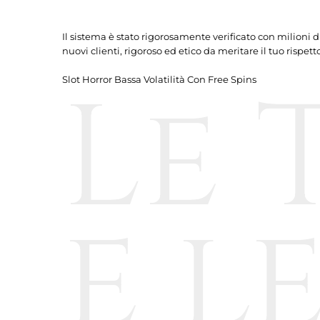
Il sistema è stato rigorosamente verificato con milioni d
nuovi clienti, rigoroso ed etico da meritare il tuo rispetto
Le 
Slot Horror Bassa Volatilità Con Free Spins
e l