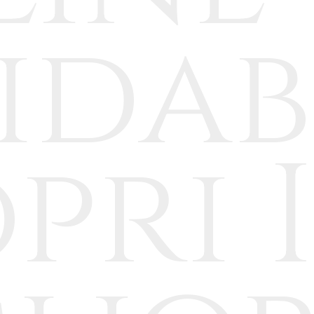
idabi
pri 