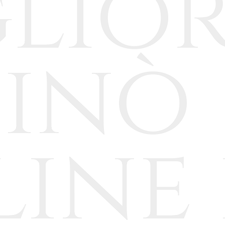
lior
sinò
ine 