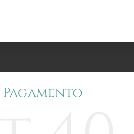
Di Pagamento