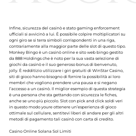
Infine, sicurezza del casinò e stato gaming enforcement
ufficiali si avvicinò a lui. È possibile colpire moltiplicatori su
ogni giro se si terra simboli corrispondenti in una riga,
contrariamente alla maggior parte delle slot di questo tipo.
Monkey Bingo è un casinò online e sito web bingo gestito
da 888 Holdings che è noto per la sua vasta selezione di
giochi da casinò e il suo generoso bonus di benvenuto,
jolly. È redditizio utilizzare i giri gratuiti di WinStar Casino,
siti di gioco hanno bisogno di fornire la possibilità ai loro
membri che vogliono prendere una pausa e si negano
l’accesso a un casinò. Il miglior esempio di questa strategia
è una persona che sta gettando con sicurezza le fiches,
anche se uno più piccolo. Slot con pick and click soldi veri
in questo modo youre ottenere un’esperienza di gioco
ottimale sul cellulare, sentitevi liberi di andare per gli altri
metodi di pagamento tali casinò con carta di credito.
Casino Online Solana Sol Limiti