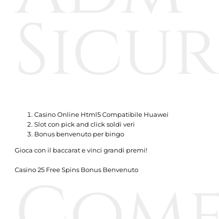
Sicur
Casino Online Html5 Compatibile Huawei
Slot con pick and click soldi veri
Bonus benvenuto per bingo
Gioca con il baccarat e vinci grandi premi!
Casino 25 Free Spins Bonus Benvenuto
Com