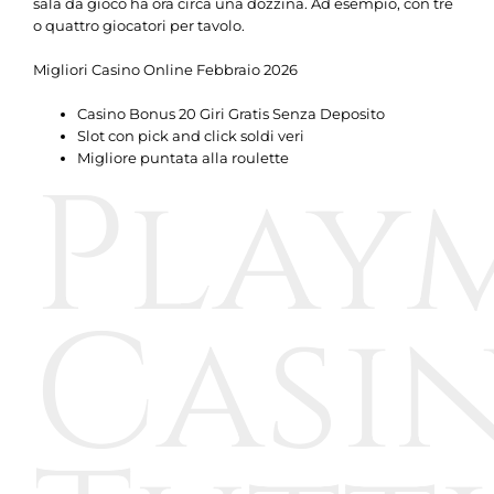
sala da gioco ha ora circa una dozzina. Ad esempio, con tre
o quattro giocatori per tavolo.
Migliori Casino Online Febbraio 2026
Casino Bonus 20 Giri Gratis Senza Deposito
Slot con pick and click soldi veri
Migliore puntata alla roulette
Play
Casi