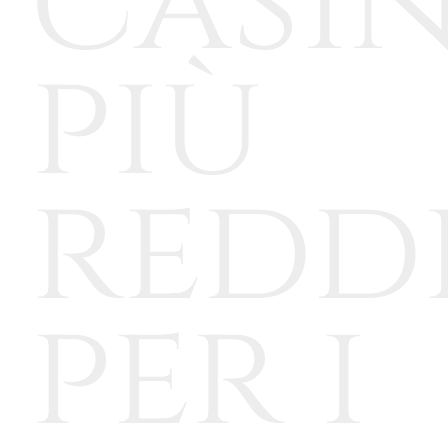
casi
più
reddi
per i