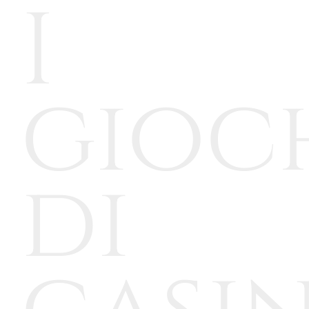
I
gioc
di