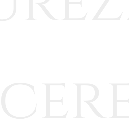
ure
cere