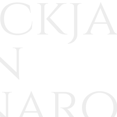
ckj
n
nar