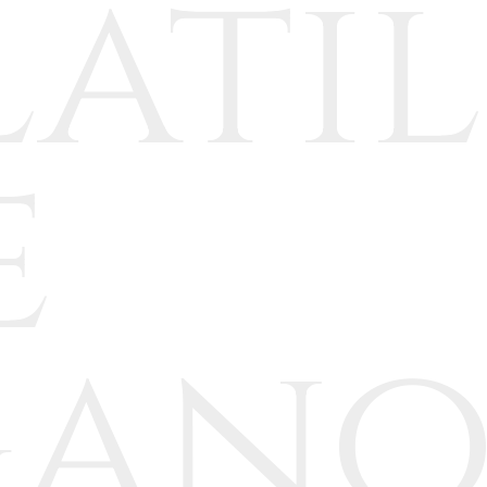
atil
e
gan