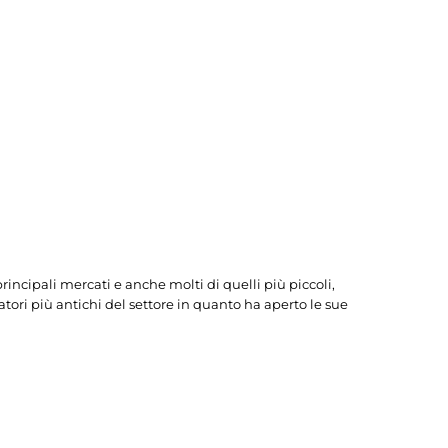
rincipali mercati e anche molti di quelli più piccoli,
atori più antichi del settore in quanto ha aperto le sue