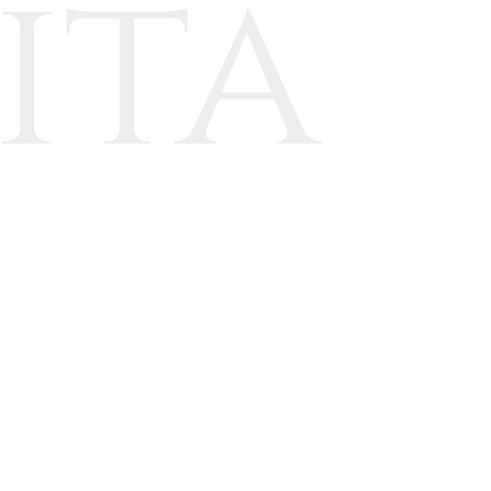
ità
o