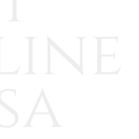
t
line
sa