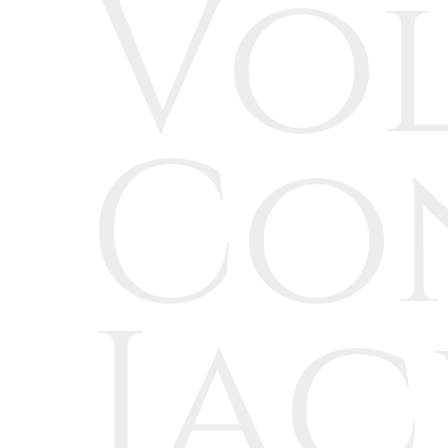
Vol
Co
Jac