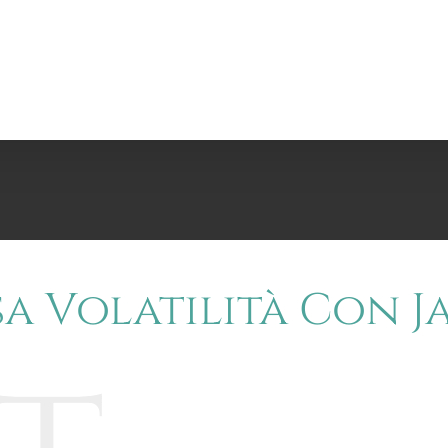
sa Volatilità Con 