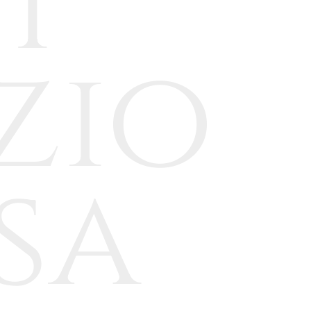
t
zio
sa