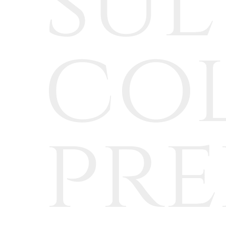
sul
co
pre