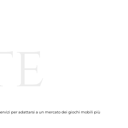
te
servizi per adattarsi a un mercato dei giochi mobili più