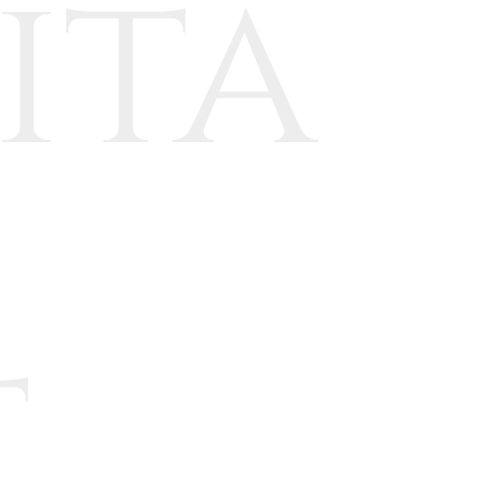
ità
t