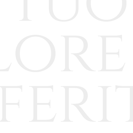
 tuo
lore
feri