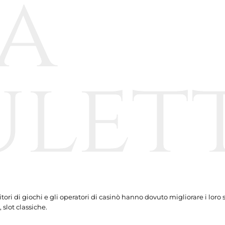
a
ulet
tori di giochi e gli operatori di casinò hanno dovuto migliorare i loro 
slot classiche.