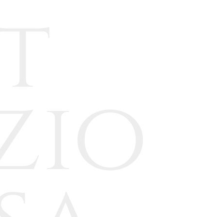
t
zio