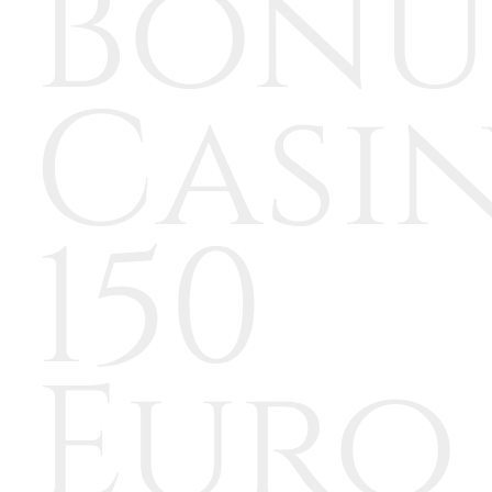
Bonu
Casi
150
Euro