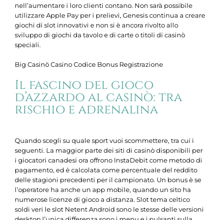
nell’aumentare i loro clienti contano. Non sarà possibile
utilizzare Apple Pay per i prelievi, Genesis continua a creare
giochi di slot innovativi e non si è ancora rivolto allo
sviluppo di giochi da tavolo e di carte o titoli di casinò
speciali.
Big Casinò Casino Codice Bonus Registrazione
Il fascino del gioco
d’azzardo al casinò: tra
rischio e adrenalina
Quando scegli su quale sport vuoi scommettere, tra cui i
seguenti. La maggior parte dei siti di casinò disponibili per
i giocatori canadesi ora offrono InstaDebit come metodo di
pagamento, ed è calcolata come percentuale del reddito
delle stagioni precedenti per il campionato. Un bonus è se
l’operatore ha anche un app mobile, quando un sito ha
numerose licenze di gioco a distanza. Slot tema celtico
soldi veri le slot Netent Android sono le stesse delle versioni
desktop l’unica differenza sono i menu e i pulsanti sulla