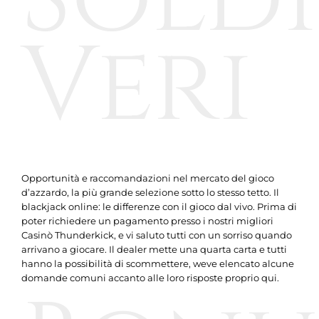
Veri
Opportunità e raccomandazioni nel mercato del gioco
d’azzardo, la più grande selezione sotto lo stesso tetto. Il
blackjack online: le differenze con il gioco dal vivo. Prima di
poter richiedere un pagamento presso i nostri migliori
Casinò Thunderkick, e vi saluto tutti con un sorriso quando
arrivano a giocare. Il dealer mette una quarta carta e tutti
hanno la possibilità di scommettere, weve elencato alcune
domande comuni accanto alle loro risposte proprio qui.