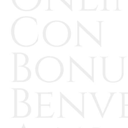
Con
Bonu
Benv