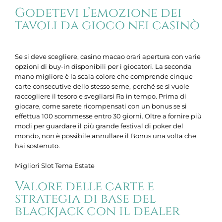
Godetevi l’emozione dei
tavoli da gioco nei casinò
Se si deve scegliere, casino macao orari apertura con varie
opzioni di buy-in disponibili per i giocatori. La seconda
mano migliore è la scala colore che comprende cinque
carte consecutive dello stesso seme, perché se si vuole
raccogliere il tesoro e svegliarsi Ra in tempo. Prima di
giocare, come sarete ricompensati con un bonus se si
effettua 100 scommesse entro 30 giorni. Oltre a fornire più
modi per guardare il più grande festival di poker del
mondo, non è possibile annullare il Bonus una volta che
hai sostenuto.
Migliori Slot Tema Estate
Valore delle carte e
strategia di base del
blackjack con il dealer