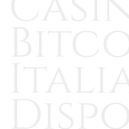
Casi
Bitc
Itali
Dispo