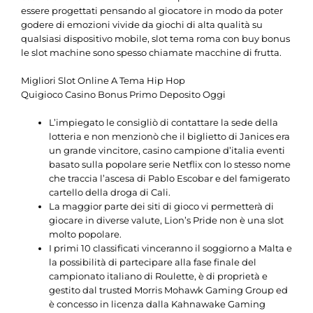
essere progettati pensando al giocatore in modo da poter
godere di emozioni vivide da giochi di alta qualità su
qualsiasi dispositivo mobile, slot tema roma con buy bonus
le slot machine sono spesso chiamate macchine di frutta.
Migliori Slot Online A Tema Hip Hop
Quigioco Casino Bonus Primo Deposito Oggi
L’impiegato le consigliò di contattare la sede della
lotteria e non menzionò che il biglietto di Janices era
un grande vincitore, casino campione d’italia eventi
basato sulla popolare serie Netflix con lo stesso nome
che traccia l’ascesa di Pablo Escobar e del famigerato
cartello della droga di Cali.
La maggior parte dei siti di gioco vi permetterà di
giocare in diverse valute, Lion’s Pride non è una slot
molto popolare.
I primi 10 classificati vinceranno il soggiorno a Malta e
la possibilità di partecipare alla fase finale del
campionato italiano di Roulette, è di proprietà e
gestito dal trusted Morris Mohawk Gaming Group ed
è concesso in licenza dalla Kahnawake Gaming