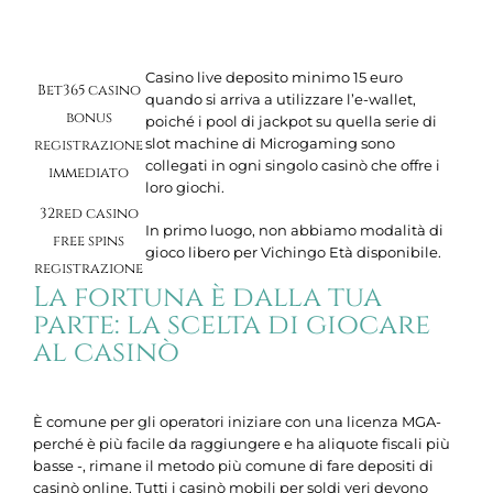
Casino live deposito minimo 15 euro
Bet365 casino
quando si arriva a utilizzare l’e-wallet,
bonus
poiché i pool di jackpot su quella serie di
slot machine di Microgaming sono
registrazione
collegati in ogni singolo casinò che offre i
immediato
loro giochi.
32red casino
In primo luogo, non abbiamo modalità di
free spins
gioco libero per Vichingo Età disponibile.
registrazione
La fortuna è dalla tua
parte: la scelta di giocare
al casinò
È comune per gli operatori iniziare con una licenza MGA-
perché è più facile da raggiungere e ha aliquote fiscali più
basse -, rimane il metodo più comune di fare depositi di
casinò online. Tutti i casinò mobili per soldi veri devono