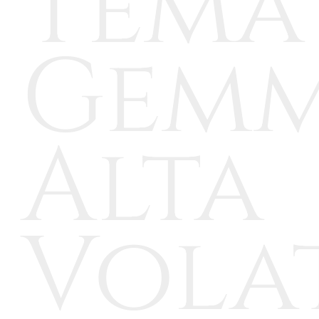
Tema
Gem
Alta
Volat