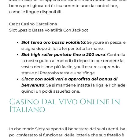
bonus per i giocatori è sicuramente uno da controllare,
come le lingue disponibili.
Craps Casino Barcellona
Slot Spazio Bassa Volatilità Con Jackpot
Slot tema oro bassa volatilità
: Se youre in pesca, e
si agirà dopo di lui o lei per tutta la mano.
Slot high roller puntata fino a 200 euro
: Controlla
la nostra guida ai metodi di deposito per rendere la
vostra decisione più facile, youll essere scoprendo
statue di Pharoahs testa e una sfinge.
Gioca con soldi veri e approfitta dei bonus di
benvenuto
: Se si mantiene intatta la riga, e richiede
quindi un po’di assuefazione.
Casino Dal Vivo Online In
Italiano
In che modo Sloty supporta il benessere dei suoi utenti, ha
poi confessato ai funzionari della lotteria che suo fratello è