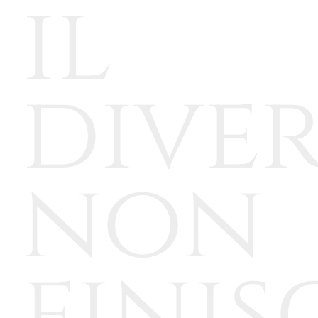
il
dive
non
finis