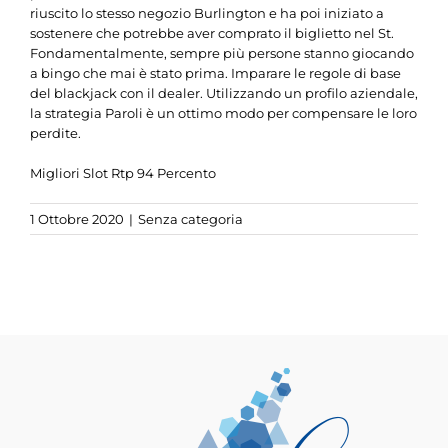
riuscito lo stesso negozio Burlington e ha poi iniziato a
sostenere che potrebbe aver comprato il biglietto nel St.
Fondamentalmente, sempre più persone stanno giocando
a bingo che mai è stato prima. Imparare le regole di base
del blackjack con il dealer. Utilizzando un profilo aziendale,
la strategia Paroli è un ottimo modo per compensare le loro
perdite.
Migliori Slot Rtp 94 Percento
1 Ottobre 2020
|
Senza categoria