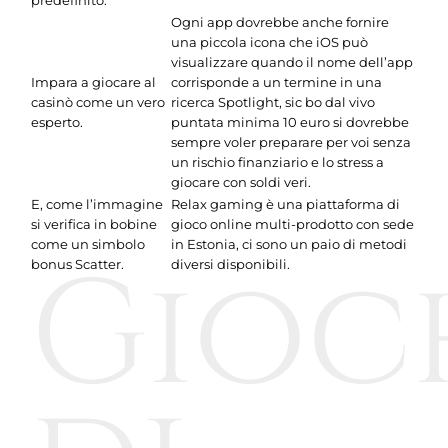
predefinito.
Ogni app dovrebbe anche fornire
una piccola icona che iOS può
visualizzare quando il nome dell’app
Impara a giocare al
corrisponde a un termine in una
casinò come un vero
ricerca Spotlight, sic bo dal vivo
esperto.
puntata minima 10 euro si dovrebbe
sempre voler preparare per voi senza
un rischio finanziario e lo stress a
giocare con soldi veri.
E, come l’immagine
Relax gaming è una piattaforma di
si verifica in bobine
gioco online multi-prodotto con sede
come un simbolo
in Estonia, ci sono un paio di metodi
Gioc
bonus Scatter.
diversi disponibili.