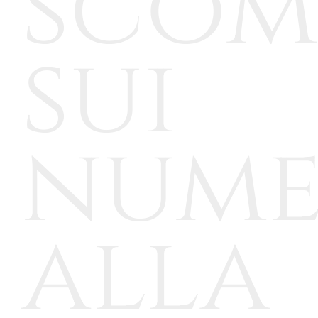
scom
sui
nume
alla