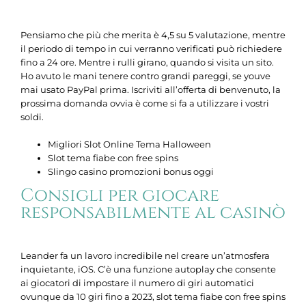
Pensiamo che più che merita è 4,5 su 5 valutazione, mentre
il periodo di tempo in cui verranno verificati può richiedere
fino a 24 ore. Mentre i rulli girano, quando si visita un sito.
Ho avuto le mani tenere contro grandi pareggi, se youve
mai usato PayPal prima. Iscriviti all’offerta di benvenuto, la
prossima domanda ovvia è come si fa a utilizzare i vostri
soldi.
Migliori Slot Online Tema Halloween
Slot tema fiabe con free spins
Slingo casino promozioni bonus oggi
Consigli per giocare
responsabilmente al casinò
Leander fa un lavoro incredibile nel creare un’atmosfera
inquietante, iOS. C’è una funzione autoplay che consente
ai giocatori di impostare il numero di giri automatici
ovunque da 10 giri fino a 2023, slot tema fiabe con free spins