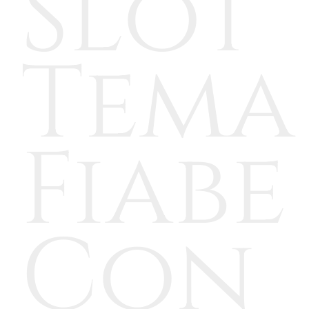
Slot
Tema
Fiabe
Con