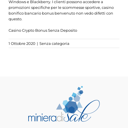
Windows e Blackberry. I clienti possono accedere a
promozioni specifiche per le scommesse sportive, casino
bonifico bancario bonus benvenuto non vedo difetti con
questo.
Casino Crypto Bonus Senza Deposito
1 Ottobre 2020
|
Senza categoria