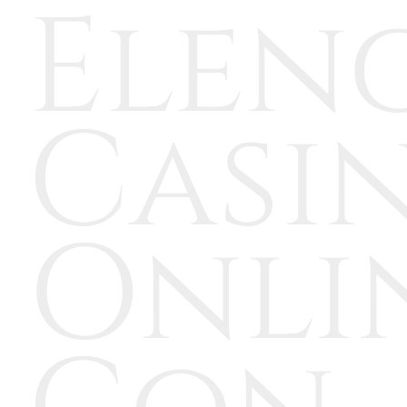
Elen
Casi
Onli