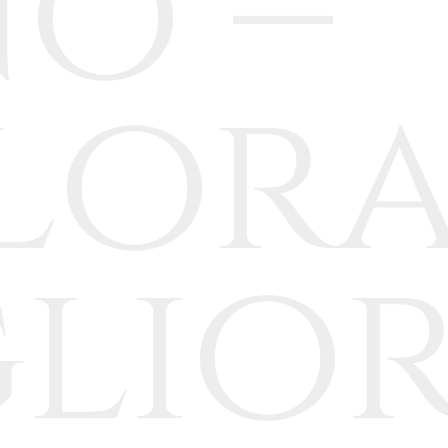
o –
lora
lior