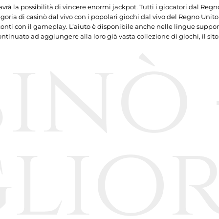
la possibilità di vincere enormi jackpot. Tutti i giocatori dal Regno 
tegoria di casinò dal vivo con i popolari giochi dal vivo del Regno Un
 i conti con il gameplay. L’aiuto è disponibile anche nelle lingue suppo
inuato ad aggiungere alla loro già vasta collezione di giochi, il si
inò 
lior