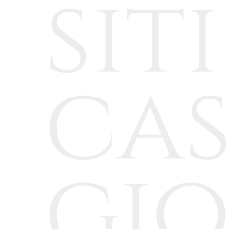
siti
cas
gio