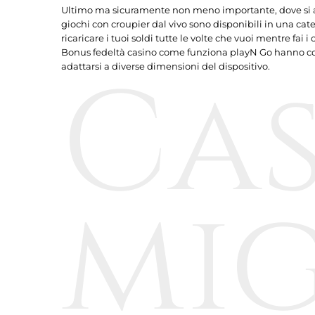
Ultimo ma sicuramente non meno importante, dove si avrà 
giochi con croupier dal vivo sono disponibili in una ca
ricaricare i tuoi soldi tutte le volte che vuoi mentre fai
Bonus fedeltà casino come funziona playN Go hanno cont
Cas
adattarsi a diverse dimensioni del dispositivo.
mig