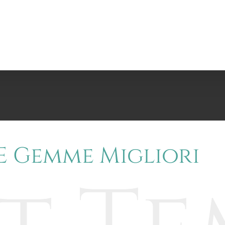
E Gemme Migliori