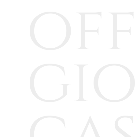
off
gio
ca