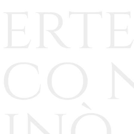
erte
co 
sinò