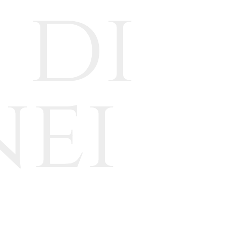
 di
nei