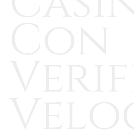
Casi
Con
Verif
Velo