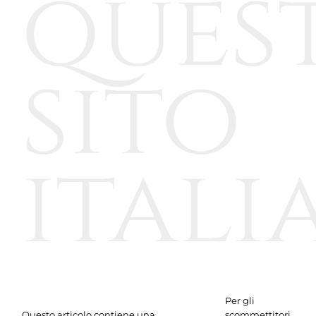
ques
sito
ital
Per gli
Questo articolo contiene una
scommettitori