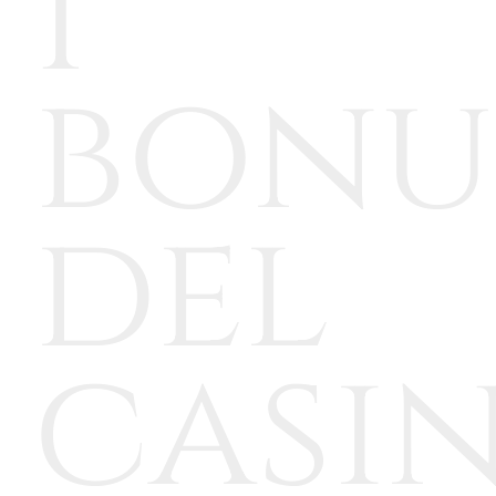
I
bonu
del
casi