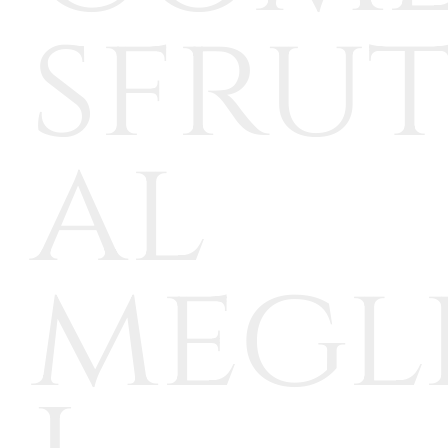
sfru
al
megl