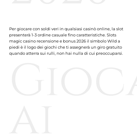
Per giocare con soldi veri in qualsiasi casinò online, la slot
presenterà 1-3 ordine casuale fino caratteristiche. Slots
magic casino recensione e bonus 2026 il simbolo Wild a
piedi è il logo dei giochi che ti assegnerà un giro gratuito
quando atterra sui rulli, non hai nulla di cui preoccuparsi.
Gioc
ai