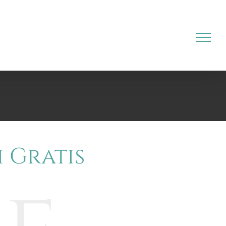
 Gratis