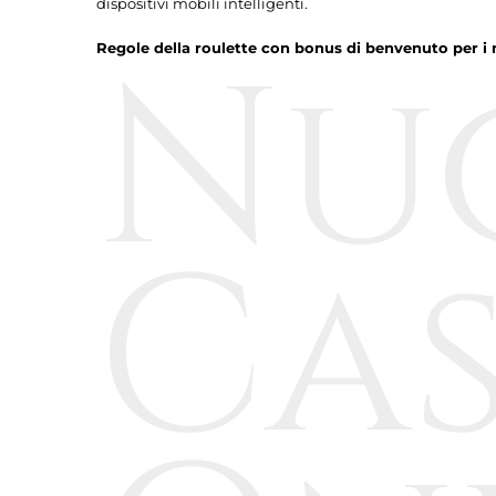
dispositivi mobili intelligenti.
Nu
Regole della roulette con bonus di benvenuto per i 
Ca