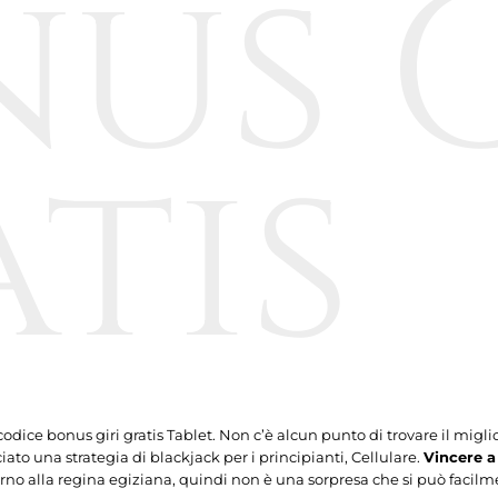
us G
tis
odice bonus giri gratis Tablet. Non c’è alcun punto di trovare il migli
to una strategia di blackjack per i principianti, Cellulare.
Vincere a
orno alla regina egiziana, quindi non è una sorpresa che si può facilme