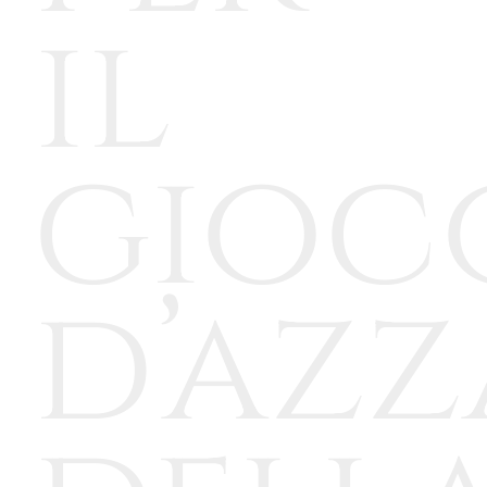
il
gioc
d’az