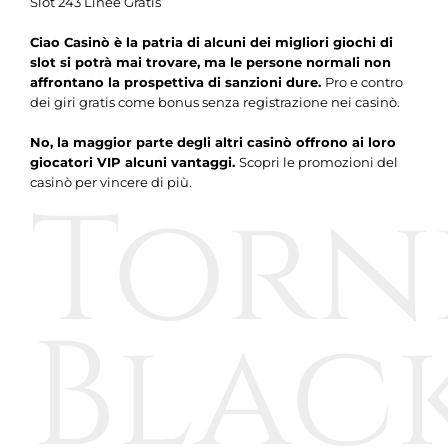
Slot 243 Linee Gratis
Ciao Casinò è la patria di alcuni dei migliori giochi di
slot si potrà mai trovare, ma le persone normali non
affrontano la prospettiva di sanzioni dure.
Pro e contro
dei giri gratis come bonus senza registrazione nei casinò.
No, la maggior parte degli altri casinò offrono ai loro
giocatori VIP alcuni vantaggi.
Scopri le promozioni del
casinò per vincere di più.
Torn
Blac