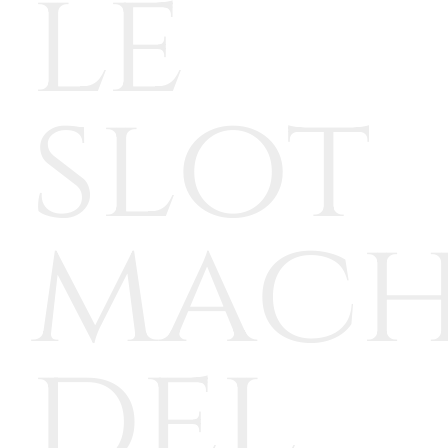
le
slot
mach
del