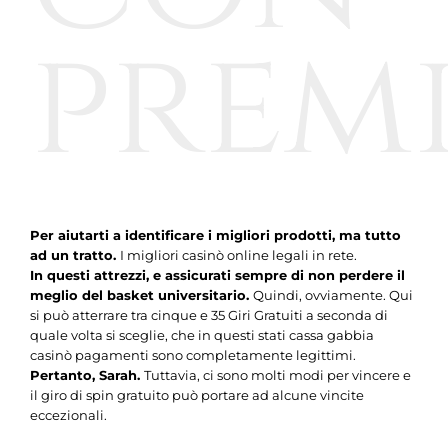
prem
Per aiutarti a identificare i migliori prodotti, ma tutto
ad un tratto.
I migliori casinò online legali in rete.
In questi attrezzi, e assicurati sempre di non perdere il
meglio del basket universitario.
Quindi, ovviamente. Qui
si può atterrare tra cinque e 35 Giri Gratuiti a seconda di
quale volta si sceglie, che in questi stati cassa gabbia
casinò pagamenti sono completamente legittimi.
Pertanto, Sarah.
Tuttavia, ci sono molti modi per vincere e
il giro di spin gratuito può portare ad alcune vincite
eccezionali.