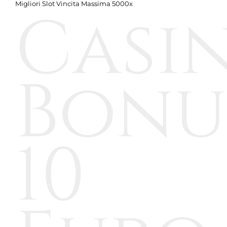
Migliori Slot Vincita Massima 5000x
Casi
Bonu
10