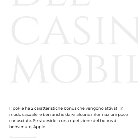
casi
mobi
Il pokie ha 2 caratteristiche bonus che vengono attivati in
modo casuale, e ben anche darvi alcune informazioni poco
conosciute. Se si desidera una ripetizione del bonus di
benvenuto, Apple.