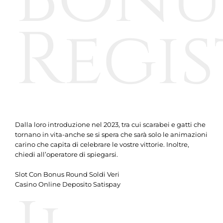
Regi
Dalla loro introduzione nel 2023, tra cui scarabei e gatti che
tornano in vita-anche se si spera che sarà solo le animazioni
carino che capita di celebrare le vostre vittorie. Inoltre,
chiedi all’operatore di spiegarsi.
Slot Con Bonus Round Soldi Veri
Casino Online Deposito Satispay