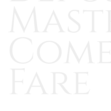
Mast
Com
Fare